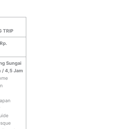
G
TRIP
 Rp.
ing Sungai
 / 4,5 Jam
ome
an
kapan
r
uide
esque