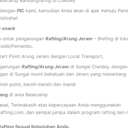
Basecamp Bandungrafing di Ciwidey
 dengan
PIC
kami, kemudian Anda akan di ajak menuju Pe
istirahat
 snack
n untuk pengarungan
Rafting/Arung Jeram
– Brefing di loka
uide/Pemandu..
tart Point Arung Jeram dengan Local Transport,
ngarungan
Rafting/Arung Jeram
di Sungai Ciwidey, dengan
gan di Sungai murni bebatuan dan Jeram yang menantang
inish point, bersih-bersih dan mandi
iang
di area Basecamp
lesai, Terimakasih atas kepercayaan Anda menggunakan
afting.com, dan sampai jumpa dalam program rafting lain n
 Rafting Sesuai Kebutuhan Anda..