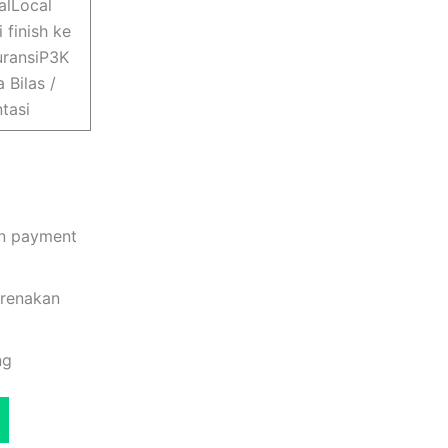
alLocal
 finish ke
uransiP3K
 Bilas /
tasi
wn payment
arenakan
ng