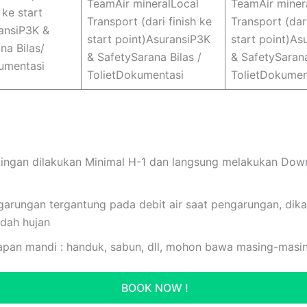
TeamAir mineralLocal
TeamAir miner
h ke start
Transport (dari finish ke
Transport (dari
ansiP3K &
start point)AsuransiP3K
start point)As
na Bilas/
& SafetySarana Bilas /
& SafetySarana
kumentasi
TolietDokumentasi
TolietDokumen
ngan dilakukan Minimal H-1 dan langsung melakukan Do
garungan tergantung pada debit air saat pengarungan, dik
adah hujan
apan mandi : handuk, sabun, dll, mohon bawa masing-masi
BOOK NOW !