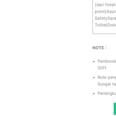
(dari finis
point)Asur
SafetySara
TolitetDo
NOTE :
Pembooki
(DP)
Rute pen
Sungai t
Perlengk