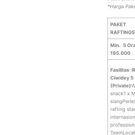
*Harga Pak
PAKET
RAFTING
Min. 5 Ora
195.000
Fasilitas :
R
Ciwidey 5 
(Private)
W
snack1 x 
siangPerl
rafting st
internasio
professio
TeamLocal