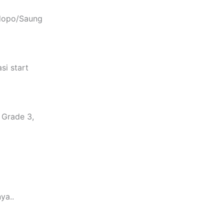
ndopo/Saung
si start
 Grade 3,
ya..