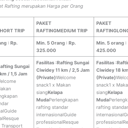
et Rafting merupakan Harga per Orang
PAKET
PAKET
SHORT
TRIP
RAFTING
MEDIUM
TRIP
RAFTING
LON
ng : Rp.
Min. 5 Orang : Rp.
Min. 5 orang :
325.000
425.000
Fasilitas :
Rafting Sungai
Fasilitas :
Raft
afting Sungai
Ciwidey 11 km / 2,5 Jam
Ciwidey 18 km
km / 1,5 Jam
(Private)
Welcome
(Private)
Welc
elcome
snack1 x Makan
snack1 x Mak
Makan
siang
Kelapa
siang
Kelapa
engkapan
Muda
Perlengkapan
Muda
Perleng
andar
rafting standar
rafting standa
nalGuide
internasionalGuide
internasionalG
nalResque
professionalResque
professionalR
 Transport