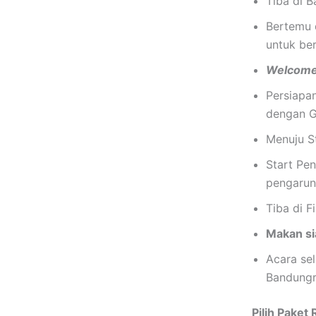
Tiba di 
Bertemu
untuk ber
Welcome
Persiapa
dengan G
Menuju S
Start Pe
pengarun
Tiba di F
Makan s
Acara se
Bandungr
Pilih Paket