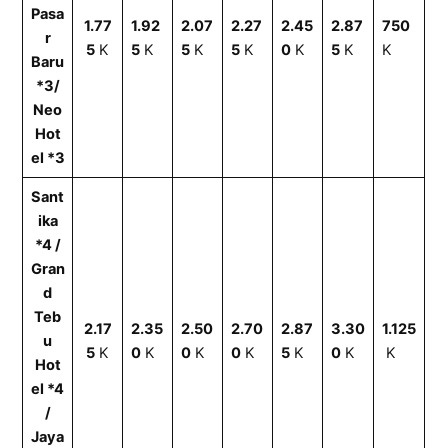
Pasa
1.77
1.92
2.07
2.27
2.45
2.87
750
r
5
K
5
K
5
K
5
K
0
K
5
K
K
Baru
*3/
Neo
Hot
el *3
Sant
ika
*4 /
Gran
d
Teb
2.17
2.35
2.50
2.70
2.87
3.30
1.125
u
5
K
0
K
0
K
0
K
5
K
0
K
K
Hot
el *4
/
Jaya