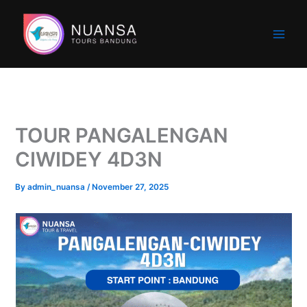
Skip
to
content
TOUR PANGALENGAN
CIWIDEY 4D3N
By
admin_nuansa
/
November 27, 2025