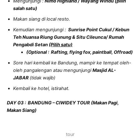
Mengunjungi :
Nimo Highland / Wayang Windu (pilih
salah satu)
Makan siang di local resto.
Kemudian mengunjungi :
Sunrise Point Cukul / Kebun
Teh Nuansa Riung Gunung & Situ Cileunca/ Rumah
Pengabdi Setan
(Pilih satu)
(Optional : Rafting, flying fox, paintball, Offroad)
Sore hari kembali ke Bandung, mampir ke tempat oleh-
oleh pangalengan atau mengunjungi
Masjid AL-
JABAR
(tidak wajib)
Kembali ke hotel, istirahat.
D
AY
03 :
BANDUNG – CIWIDEY TOUR (Makan Pagi,
Makan Siang)
tour