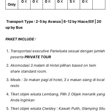
0
K
0
K
0
K
0
K
5
K
0
K
Only
Transport Type : 2-5 by Avanza | 6-12 by Hiace/Elf | 20
up by Bus
PAKET INCLUDE
:
Transportasi executive Pariwisata sesuai dengan jumlah
peserta
PRIVATE TOUR
Akomodasi 3 malam di Hotel pilihan based on twin
share standard room.
Meals : 3x makan pagi di hotel, 3 x makan siang di local
resto
Tiket objek wisata Lembang, Pilih 2 Objek menarik yang
Anda inginkan
Tiket objek wisata Ciwidey : Kawah Putih, Glamping Situ