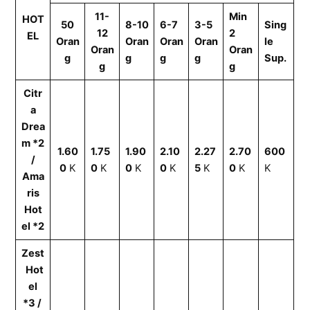
11-
Min
HOT
50
8-10
6-7
3-5
Sing
12
2
EL
Oran
Oran
Oran
Oran
le
Oran
Oran
g
g
g
g
Sup.
g
g
Citr
a
Drea
m *2
1.60
1.75
1.90
2.10
2.27
2.70
600
/
0
K
0
K
0
K
0
K
5
K
0
K
K
Ama
ris
Hot
el *2
Z
est
Hot
el
*3
/