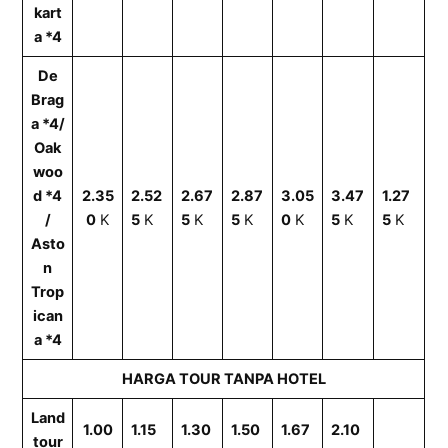
kart
a *4
De
Brag
a *4/
Oak
woo
d *4
2.35
2.52
2.67
2.87
3.05
3.47
1.27
/
0
K
5
K
5
K
5
K
0
K
5
K
5
K
Asto
n
Trop
ican
a *4
HARGA TOUR TANPA HOTEL
Land
1.00
1.15
1.30
1.50
1.67
2.10
tour