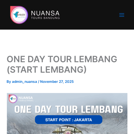
Skip
to
content
ONE DAY TOUR LEMBANG
(START LEMBANG)
By
admin_nuansa
/
November 27, 2025