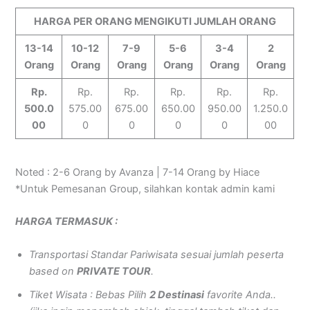
HARGA PER ORANG MENGIKUTI JUMLAH ORANG
13-14
10-12
7-9
5-6
3-4
2
Orang
Orang
Orang
Orang
Orang
Orang
Rp.
Rp.
Rp.
Rp.
Rp.
Rp.
500.0
575.00
675.00
650.00
950.00
1.250.0
00
0
0
0
0
00
Noted : 2-6 Orang by Avanza | 7-14 Orang by Hiace
*Untuk Pemesanan Group, silahkan kontak admin kami
HARGA TERMASUK :
Transportasi Standar Pariwisata sesuai jumlah peserta
based on
PRIVATE TOUR
.
Tiket Wisata : Bebas Pilih
2 Destinasi
favorite Anda..