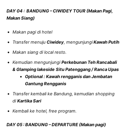
D
AY
0
4
:
BANDUNG – CIWIDEY TOUR (Makan Pagi,
Makan Siang)
Makan pagi di hotel
Transfer menuju
Ciwidey
, mengunjungi
Kawah Putih
Makan siang di local resto.
Kemudian mengunjungi
Perkebunan Teh Rancabali
&
Glamping lakeside
Situ Patenggang / Ranca Upas
Optional :
Kawah rengganis dan Jembatan
Gantung Rengganis
Transfer kembali ke Bandung, kemudian shopping
di
Kartika Sari
Kembali ke hotel, free program.
DAY 05 :
B
ANDUNG
–
DEPARTURE
(Makan pagi)