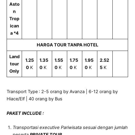
Asto
n
Trop
ican
a *4
HARGA TOUR TANPA HOTEL
Land
1.25
1.35
1.55
1.75
1.95
2.52
tour
0
K
0
K
0
K
0
K
0
K
5
K
Only
Transport Type : 2-5 orang by Avanza | 6-12 orang by
Hiace/Elf | 40 orang by Bus
PAKET INCLUDE
:
Transportasi executive Pariwisata sesuai dengan jumlah
peserta
PRIVATE TOUR