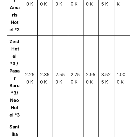
/
0 K
0 K
0 K
0 K
0 K
5 K
K
Ama
ris
Hot
el *2
Z
est
Hot
el
*3
/
Pasa
2.25
2.35
2.55
2.75
2.95
3.52
1.00
r
0 K
0 K
0 K
0 K
0 K
5 K
0 K
Baru
*3/
Neo
Hot
el *3
Sant
ika