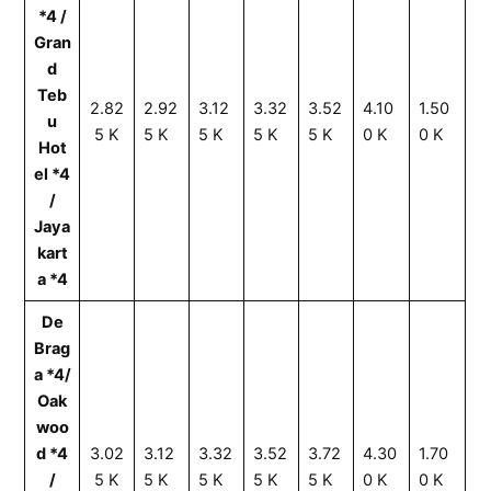
*4 /
Gran
d
Teb
2.82
2.92
3.12
3.32
3.52
4.10
1.50
u
5 K
5 K
5 K
5 K
5 K
0 K
0 K
Hot
el *4
/
Jaya
kart
a *4
De
Brag
a *4/
Oak
woo
d *4
3.02
3.12
3.32
3.52
3.72
4.30
1.70
/
5 K
5 K
5 K
5 K
5 K
0 K
0 K