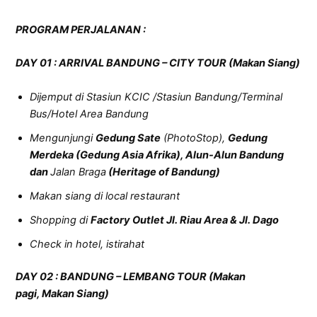
PROGRAM PERJALANAN
:
D
AY
01 :
ARRIVAL BANDUNG – CITY TOUR (Makan Siang)
Dijemput di Stasiun KCIC /Stasiun Bandung/Terminal
Bus/Hotel Area Bandung
Mengunjungi
Gedung Sate
(PhotoStop),
Gedung
Merdeka (Gedung Asia Afrika), Alun-Alun Bandung
dan
Jalan Braga
(Heritage of Bandung)
Makan siang di local restaurant
Shopping di
Factory Outlet Jl. Riau Area & Jl. Dago
Check in hotel, istirahat
D
AY
02 :
BANDUNG – LEMBANG TOUR
(Makan
pagi,
Makan S
iang)