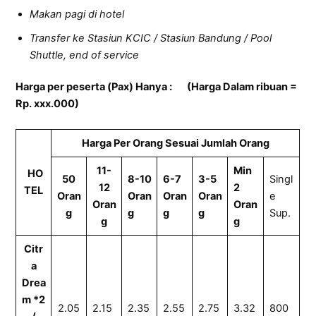
Makan pagi di hotel
Transfer ke Stasiun KCIC / Stasiun Bandung / Pool
Shuttle, end of service
Harga per peserta (Pax) Hanya : (Harga Dalam ribuan =
Rp. xxx.000)
Harga Per Orang Sesuai Jumlah Orang
11-
Min
HO
50
8-10
6-7
3-5
Singl
12
2
TEL
Oran
Oran
Oran
Oran
e
Oran
Oran
g
g
g
g
Sup.
g
g
Citr
a
Drea
m *2
2.05
2.15
2.35
2.55
2.75
3.32
800